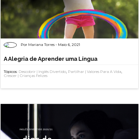
Por
Mariana Torres
- Maio 6, 2021
A Alegria de Aprender uma Língua
Tópicos:
Descobrir | Inglês Divertido
,
Partilhar | Valores Para A Vida
,
Crescer | Crianças Felizes