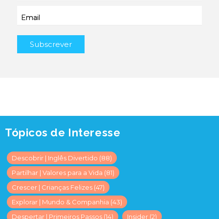
Email
Tópicos de Interesse
Descobrir | Inglês Divertido
(88)
Partilhar | Valores para a Vida
(81)
Crescer | Crianças Felizes
(47)
Explorar | Mundo & Companhia
(43)
Despertar | Primeiros Passos
(14)
Insider
(2)