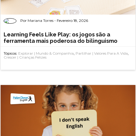
Por
Mariana Torres
- Fevereiro 18, 2026
Learning Feels Like Play: os jogos são a
ferramenta mais poderosa do bilinguismo
Tópicos:
Explorar | Mundo & Companhia
,
Partilhar | Valores Para A Vida
,
Crescer | Crianças Felizes