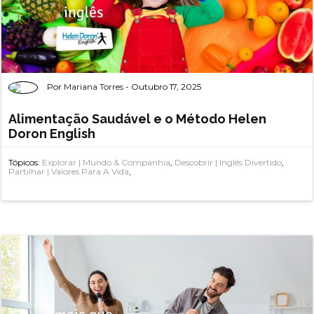
Por
Mariana Torres
- Outubro 17, 2025
Alimentação Saudável e o Método Helen
Doron English
Tópicos:
Explorar | Mundo & Companhia
,
Descobrir | Inglês Divertido
,
Partilhar | Valores Para A Vida
,