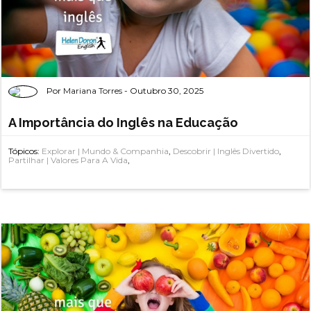
Por
Mariana Torres
- Outubro 30, 2025
A Importância do Inglês na Educação
Tópicos:
Explorar | Mundo & Companhia
,
Descobrir | Inglês Divertido
,
Partilhar | Valores Para A Vida
,