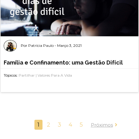
Por
Patrícia Paulo
- Março 3, 2021
Família e Confinamento: uma Gestão Difícil
Tópicos:
Partilhar | Valores Para A Vida
1
2
3
4
5
Próximos