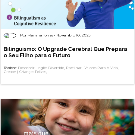
Por
Mariana Torres
- Novembro 10, 2025
Bilinguismo: O Upgrade Cerebral Que Prepara
o Seu Filho para o Futuro
Tópicos:
Descobrir | Inglês Divertido
,
Partilhar | Valores Para A Vida
,
Crescer | Crianças Felizes
,