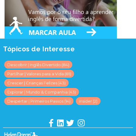
Tópicos de Interesse
Descobrir | Inglês Divertido
(84)
Partilhar | Valores para a Vida
(81)
Crescer | Crianças Felizes
(43)
Explorar | Mundo & Companhia
(43)
Despertar | Primeiros Passos
(14)
Insider
(2)