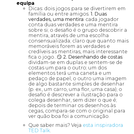
equipa
Dicas: dois jogos para se divertirem em
família ou entre amigos.
1. Duas
verdades, uma mentira
: cada jogador
conta duas verdades e uma mentira
sobre si; o desafio é o grupo descobrir a
mentira, através de uma escolha
consensualizada; claro que quanto mais
memoráveis forem as verdades e
credíveis as mentiras, mais interessante
fica o jogo...😏
2. Desenhando de costas
:
dividam-se
em duplas e sentem-se de
costas um para o outro; um dos
elementos terá uma caneta e um
pedaço de papel, o outro uma imagem
de algo bastante simples de desenhar
(p. ex., um carro, uma flor, uma casa); o
desafio é descrever a ilustração para o
colega desenhar, sem dizer o que é;
depois de terminar os desenhos às
cegas, compara-se com o original para
ver quão boa foi a comunicação.
Que saber mais? Veja
esta inspiradora
TED Talk
.